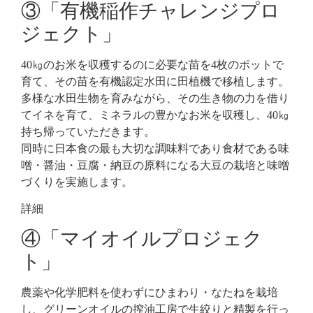
③「有機稲作チャレンジプロ
ジェクト」
40㎏のお米を収穫するのに必要な苗を4枚のポットで
育て、その苗を有機認定水田に田植機で移植します。
多様な水田生物を育みながら、その生き物の力を借り
てイネを育て、ミネラルの豊かなお米を収穫し、40㎏
持ち帰っていただきます。
同時に日本食の最も大切な調味料であり食材である味
噌・醤油・豆腐・納豆の原料になる大豆の栽培と味噌
づくりを実施します。
詳細
④「マイオイルプロジェク
ト」
農薬や化学肥料を使わずにひまわり・なたねを栽培
し、グリーンオイルの搾油工房で生絞りと精製を行っ